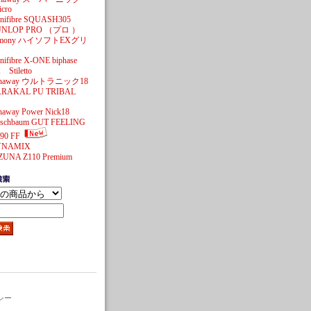
cro
cnifibre SQUASH305
UNLOP PRO （プロ ）
imony ハイソフトEXグリ
nifibre X-ONE biphase
 Stiletto
haway ウルトラニック18
RAKAL PU TRIBAL
haway Power Nick18
rschbaum GUT FEELING
90 FF
YNAMIX
ZUNA Z110 Premium
シー