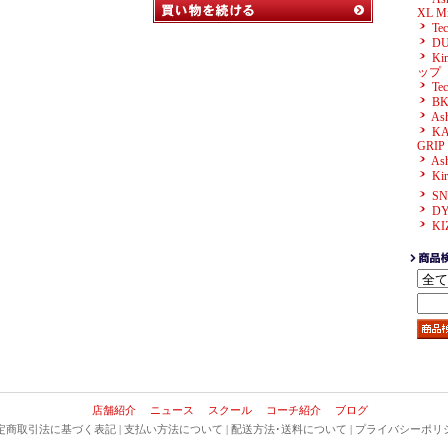
XL Mi
Te
D
K
ップ
Tec
BK
As
KA
GRIP
As
Ki
SN
D
KI
店舗紹介
ニュース
スクール
コーチ紹介
ブログ
定商取引法に基づく表記
|
支払い方法について
|
配送方法･送料について
|
プライバシーポリ