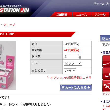
>
グリップ
OVE GRIP
定価
935円(税込)
商品
JIN価格
748円(税込)
購入数
カラー
まとめ買い
オプションの価格詳細はコチラ
メン
ンです！
にキュートなハートが仲間入りしました♪
A
XL