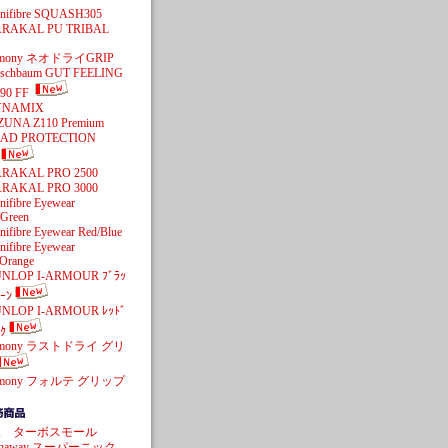
cnifibre SQUASH305
RAKAL PU TRIBAL
imony ネオドライGRIP
rschbaum GUT FEELING
90 FF
YNAMIX
ZUNA Z110 Premium
AD PROTECTION
RAKAL PRO 2500
RAKAL PRO 3000
nifibre Eyewear
/Green
nifibre Eyewear Red/Blue
nifibre Eyewear
/Orange
NLOP I-ARMOUR ﾌﾞﾗｯ
ｰﾝ
NLOP I-ARMOUR ﾚｯﾄﾞ
ｸ
imony ラストドライ グリ
imony フォルテ グリップ
K ターボスモール
shaway スーパーニック