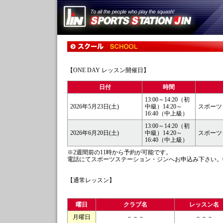
【ONE DAY レッスン開催日】
日付
時間
13:00～14:20（初
2026年5月23日(土)
中級）14:20～
スポーツ
16:40（中上級）
13:00～14:20（初
2026年6月20日(土)
中級）14:20～
スポーツ
16:40（中上級）
※2週間前の11時から予約が可能です。
電話にてスポーツステーション・ジンへお申込み下さい。03-38
【通常レッスン】
曜日
クラブ名
レッスン名
月曜日
－－－
－－－