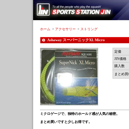
ホーム
>
アクセサリー
>
ストリング
Ashaway スーパーニックXL Micro
定価
JIN価格
購入数
まとめ買
ミクロゲージで、独特のホールド感が人気の秘密。
まとめ買いですと少しお得です。