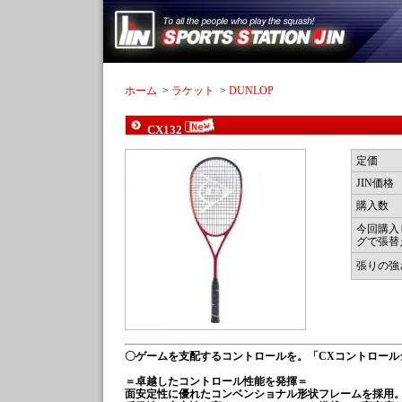
ホーム
>
ラケット
>
DUNLOP
CX132
定価
JIN価格
購入数
今回購入
グで張替
張りの強
〇ゲームを支配するコントロールを。「CXコントロール
＝卓越したコントロール性能を発揮＝
面安定性に優れたコンベンショナル形状フレームを採用