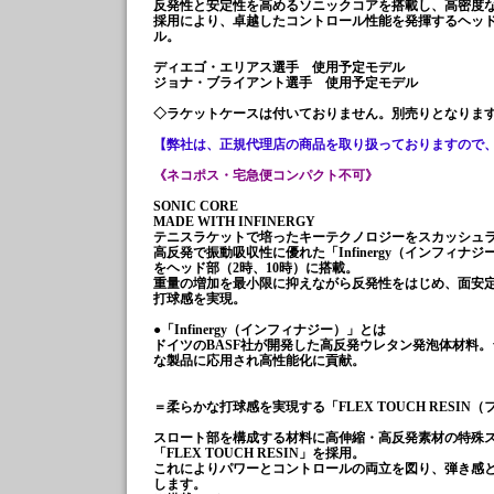
反発性と安定性を高めるソニックコアを搭載し、高密度なス
採用により、卓越したコントロール性能を発揮するヘッ
ル。
ディエゴ・エリアス選手 使用予定モデル
ジョナ・ブライアント選手 使用予定モデル
◇ラケットケースは付いておりません。別売りとなりま
【弊社は、正規代理店の商品を取り扱っておりますので
《ネコポス・宅急便コンパクト不可》
SONIC CORE
MADE WITH INFINERGY
テニスラケットで培ったキーテクノロジーをスカッシュ
高反発で振動吸収性に優れた「Infinergy（インフィ
をヘッド部（2時、10時）に搭載。
重量の増加を最小限に抑えながら反発性をはじめ、面安
打球感を実現。
●「Infinergy（インフィナジー）」とは
ドイツのBASF社が開発した高反発ウレタン発泡体材料
な製品に応用され高性能化に貢献。
＝柔らかな打球感を実現する「FLEX TOUCH RESI
スロート部を構成する材料に高伸縮・高反発素材の特殊
「FLEX TOUCH RESIN」を採用。
これによりパワーとコントロールの両立を図り、弾き感
します。